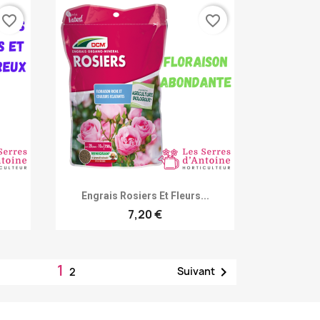
favorite_border
favorite_border
Achat rapide

.
Engrais Rosiers Et Fleurs...
7,20 €
1

Suivant
2