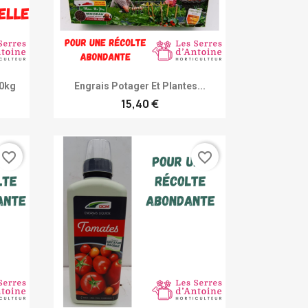
Achat rapide

10kg
Engrais Potager Et Plantes...
15,40 €
favorite_border
favorite_border