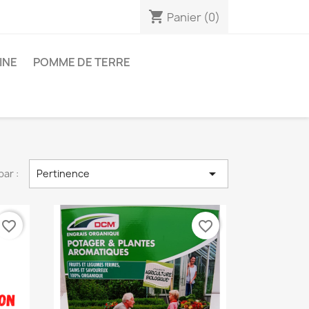
shopping_cart
Panier
(0)
INE
POMME DE TERRE

par :
Pertinence
favorite_border
favorite_border