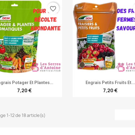
favorite_border
Achat rapide
Achat rapide


grais Potager Et Plantes...
Engrais Petits Fruits Et..
7,20 €
7,20 €
ge 1-12 de 18 article(s)