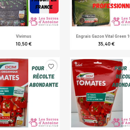
Achat rapide
Achat rapide


Vivimus
Engrais Gazon Vital Green 
10,50 €
35,40 €
favorite_border