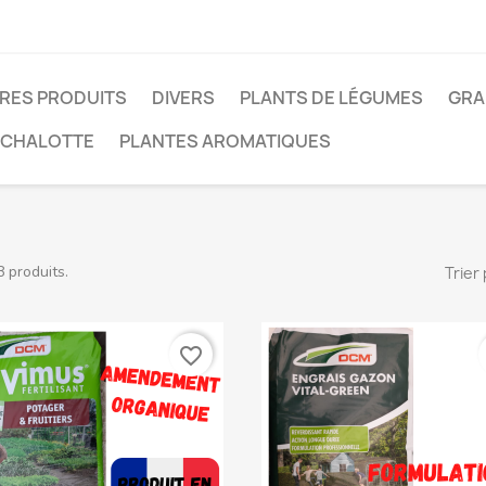
RES PRODUITS
DIVERS
PLANTS DE LÉGUMES
GRA
 ÉCHALOTTE
PLANTES AROMATIQUES
8 produits.
Trier 
favorite_border