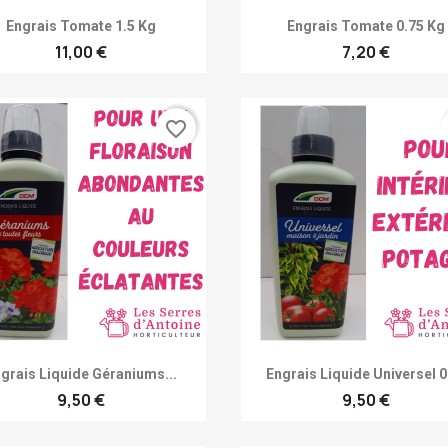
Achat rapide
Achat rapide


Engrais Tomate 1.5 Kg
Engrais Tomate 0.75 Kg
11,00 €
7,20 €
favorite_border
Achat rapide
Achat rapide


grais Liquide Géraniums...
Engrais Liquide Universel 0
9,50 €
9,50 €