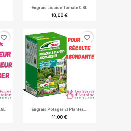
Achat rapide

Engrais Liquide Tomate 0.8L
10,00 €
favorite_border
favorite_border
Achat rapide

.8L
Engrais Potager Et Plantes...
11,00 €