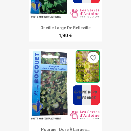
Oseille Large De Belleville
1,90 €
favorite_border
Pourpier Doré À Larges...