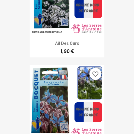
Ail Des Ours
1,90 €
favorite_border