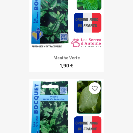
Menthe Verte
1,90 €
favorite_border