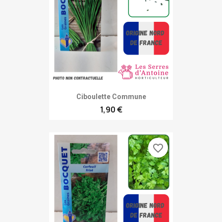
Ciboulette Commune
1,90 €
favorite_border