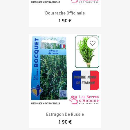
Bourrache Officinale
1,90 €
favorite_border
Estragon De Russie
1,90 €