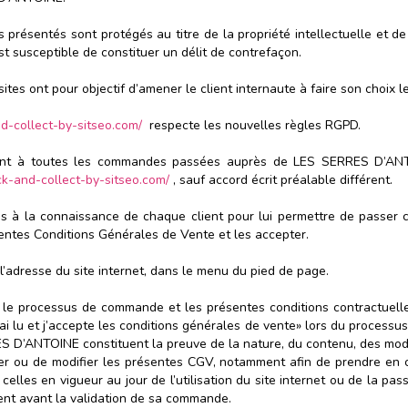
s présentés sont protégés au titre de la propriété intellectuelle et d
est susceptible de constituer un délit de contrefaçon.
sites ont pour objectif d’amener le client internaute à faire son choix
nd-collect-by-sitseo.com/
respecte les nouvelles règles RGPD.
quent à toutes les commandes passées auprès de LES SERRES D’ANT
ick-and-collect-by-sitseo.com/
, sauf accord écrit préalable différent.
 à la connaissance de chaque client pour lui permettre de passer c
sentes Conditions Générales de Vente et les accepter.
l’adresse du site internet, dans le menu du pied de page.
ent le processus de commande et les présentes conditions contractuell
 «J’ai lu et j’accepte les conditions générales de vente» lors du proce
ES D’ANTOINE constituent la preuve de la nature, du contenu, des mo
r ou de modifier les présentes CGV, notamment afin de prendre en co
elles en vigueur au jour de l’utilisation du site internet ou de la pas
lient avant la validation de sa commande.