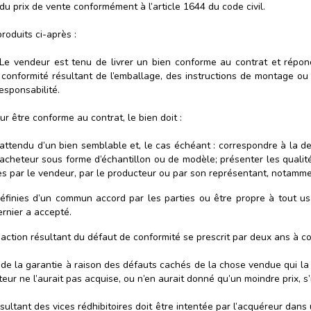
du prix de vente conformément à l’article 1644 du code civil.
roduits ci-après :
e vendeur est tenu de livrer un bien conforme au contrat et répond 
 conformité résultant de l’emballage, des instructions de montage ou de
esponsabilité.
 être conforme au contrat, le bien doit :
attendu d’un bien semblable et, le cas échéant : correspondre à la d
̀ l’acheteur sous forme d’échantillon ou de modèle; présenter les qual
es par le vendeur, par le producteur ou par son représentant, notamment
éfinies d’un commun accord par les parties ou être propre à tout usag
nier a accepté.
tion résultant du défaut de conformité se prescrit par deux ans à co
 de la garantie à raison des défauts cachés de la chose vendue qui la
ur ne l’aurait pas acquise, ou n’en aurait donné qu’un moindre prix, s’i
ésultant des vices rédhibitoires doit être intentée par l’acquéreur da