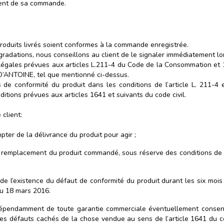
ment de sa commande.
duits livrés soient conformes à la commande enregistrée.
radations, nous conseillons au client de le signaler immédiatement lo
égales prévues aux articles L.211-4 du Code de la Consommation et 16
D’ANTOINE, tel que mentionné ci-dessus.
e conformité du produit dans les conditions de l’article L. 211-4
itions prévues aux articles 1641 et suivants du code civil.
 client:
mpter de la délivrance du produit pour agir ;
le remplacement du produit commandé, sous réserve des conditions de c
e l’existence du défaut de conformité du produit durant les six mois s
 du 18 mars 2016.
 indépendamment de toute garantie commerciale éventuellement cons
s défauts cachés de la chose vendue au sens de l’article 1641 du cod