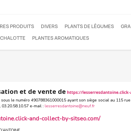
RES PRODUITS
DIVERS
PLANTS DE LÉGUMES
GRA
 ÉCHALOTTE
PLANTES AROMATIQUES
sation et de vente de
https://lesserresdantoine.click
 sous le numéro 490788361000015 ayant son siège social au 115 rue
03.20.58.10.57 e-mail :
lesserresdantoine@neuf.fr
toine.click-and-collect-by-sitseo.com/
 D’ANTOINE.