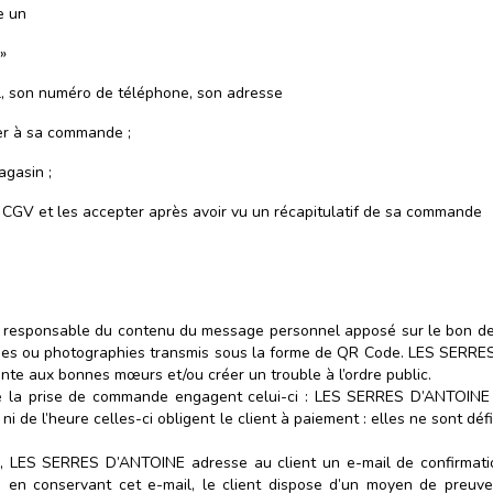
e un
»
l, son numéro de téléphone, son adresse
er à sa commande ;
agasin ;
CGV et les accepter après avoir vu un récapitulatif de sa commande
sponsable du contenu du message personnel apposé sur le bon de com
ges ou photographies transmis sous la forme de QR Code. LES SERR
nte aux bonnes mœurs et/ou créer un trouble à l’ordre public.
 de la prise de commande engagent celui-ci : LES SERRES D’ANTOINE
t ni de l’heure celles-ci obligent le client à paiement : elles ne sont déf
e, LES SERRES D’ANTOINE adresse au client un e-mail de confirmati
et/ou en conservant cet e-mail, le client dispose d’un moyen de pre