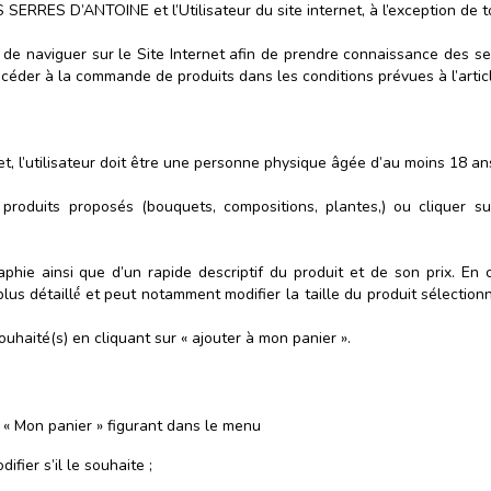
 SERRES D’ANTOINE et l’Utilisateur du site internet, à l’exception de 
lité́ de naviguer sur le Site Internet afin de prendre connaissance des
céder à la commande de produits dans les conditions prévues à l’arti
, l’utilisateur doit être une personne physique âgée d’au moins 18 ans 
 produits proposés (bouquets, compositions, plantes,) ou cliquer s
ie ainsi que d’un rapide descriptif du produit et de son prix. En cl
 plus détaillé́ et peut notamment modifier la taille du produit sélectio
souhaité(s) en cliquant sur « ajouter à mon panier ».
ne « Mon panier » figurant dans le menu
ifier s’il le souhaite ;