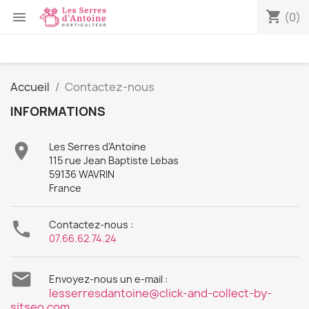
shopping_cart

(0)
Accueil
Contactez-nous
INFORMATIONS

Les Serres d'Antoine
115 rue Jean Baptiste Lebas
59136 WAVRIN
France

Contactez-nous :
07.66.62.74.24

Envoyez-nous un e-mail :
lesserresdantoine@click-and-collect-by-
sitseo.com