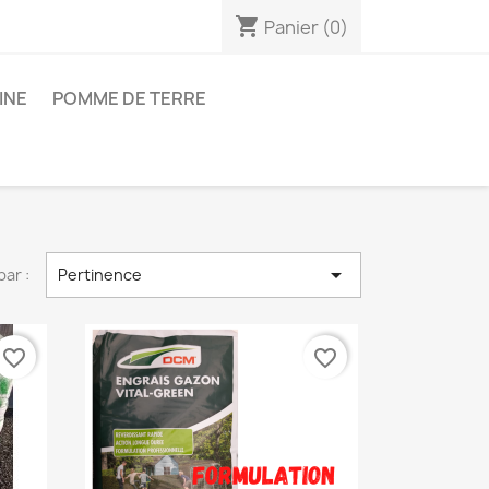
shopping_cart
Panier
(0)
INE
POMME DE TERRE

par :
Pertinence
favorite_border
favorite_border