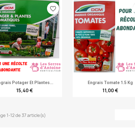
favorite_border
Achat rapide
Achat rapide


grais Potager Et Plantes...
Engrais Tomate 1.5 Kg
15,40 €
11,00 €
ge 1-12 de 37 article(s)