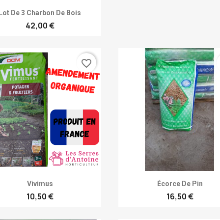
Achat rapide

Lot De 3 Charbon De Bois
42,00 €
favorite_border
Achat rapide
Achat rapide


Vivimus
Écorce De Pin
10,50 €
16,50 €