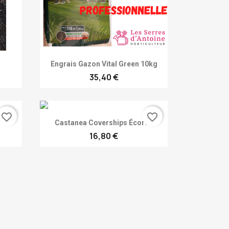
Achat rapide

Engrais Gazon Vital Green 10kg
35,40 €
favorite_border
favorite_border
Achat rapide

Castanea Coverships Écorce
16,80 €