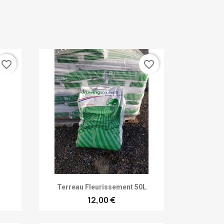
favorite_border
favorite_border
Achat rapide

Terreau Fleurissement 50L
12,00 €