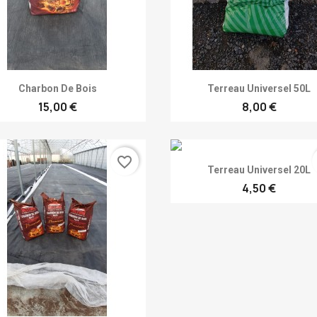
Achat rapide
Achat rapide


Charbon De Bois
Terreau Universel 50L
15,00 €
8,00 €
favorite_border
Achat rapide

Terreau Universel 20L
4,50 €