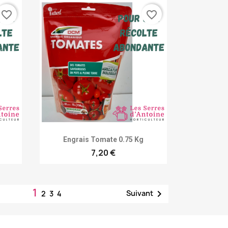
favorite_border
favorite_border
Achat rapide

Engrais Tomate 0.75 Kg
7,20 €
1

Suivant
2
3
4