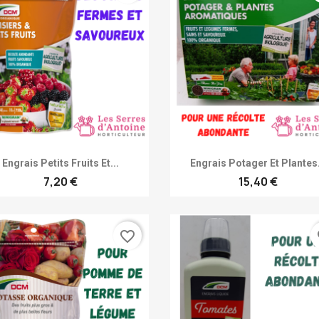
Achat rapide
Achat rapide


Engrais Petits Fruits Et...
Engrais Potager Et Plantes.
7,20 €
15,40 €
favorite_border
fa