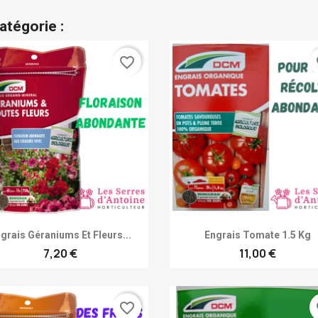
atégorie :
favorite_border
fa
Achat rapide
Achat rapide


grais Géraniums Et Fleurs...
Engrais Tomate 1.5 Kg
7,20 €
11,00 €
favorite_border
fa