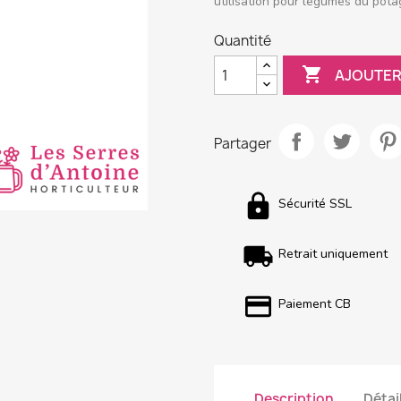
utilisation pour légumes du potag
Quantité

AJOUTER
Partager
Sécurité SSL
Retrait uniquement
Paiement CB
Description
Détai