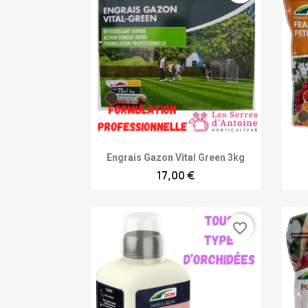
Achat rapide

Engrais Gazon Vital Green 3kg
17,00 €
favorite_border