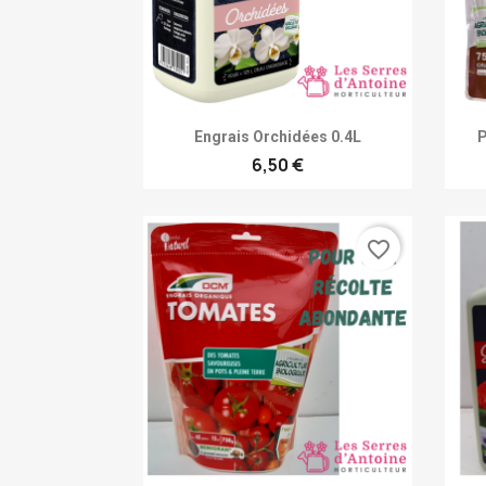
Achat rapide

Engrais Orchidées 0.4L
P
6,50 €
favorite_border