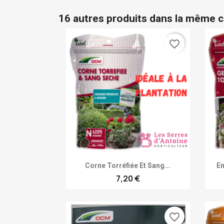
16 autres produits dans la même c
favorite_border
Achat rapide

Corne Torréfiée Et Sang...
En
7,20 €
favorite_border