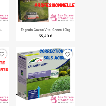
Achat rapide

8L
Engrais Gazon Vital Green 10kg
35,40 €
vorite_border
favorite_border