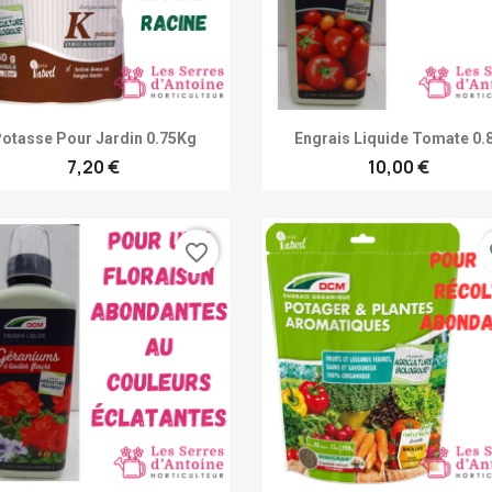
Achat rapide
Achat rapide


otasse Pour Jardin 0.75Kg
Engrais Liquide Tomate 0.
7,20 €
10,00 €
favorite_border
fa