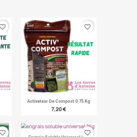
vorite_border
favorite_border
Achat rapide

Activateur De Compost 0.75 Kg
7,20 €
vorite_border
favorite_border
Achat rapide
