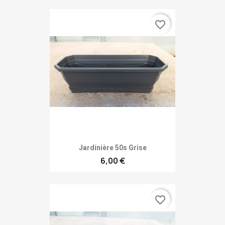
favorite_border
Jardinière 50s Grise
6,00 €
favorite_border