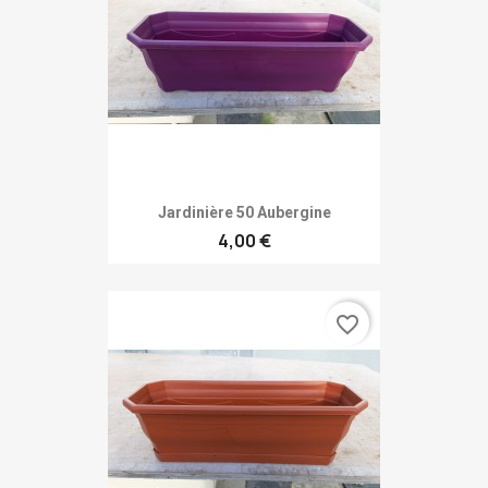
Jardinière 50 Aubergine
4,00 €
favorite_border