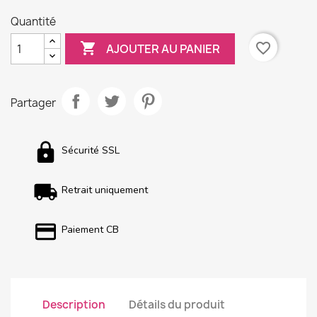
Quantité

favorite_border
AJOUTER AU PANIER
Partager
Sécurité SSL
Retrait uniquement
Paiement CB
Description
Détails du produit