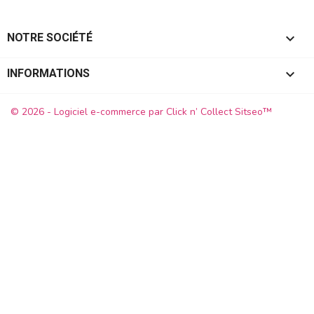

NOTRE SOCIÉTÉ
keyboard_arrow_down
INFORMATIONS
© 2026 - Logiciel e-commerce par Click n’ Collect Sitseo™